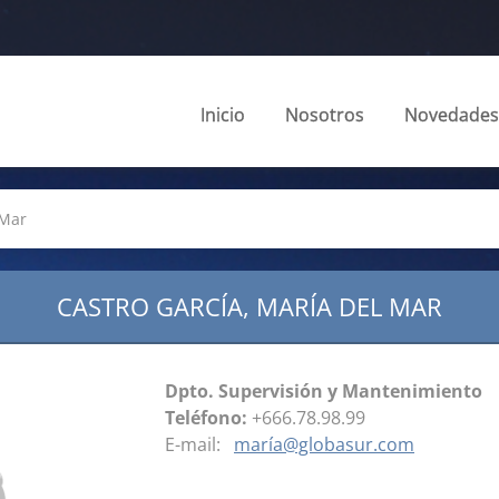
Inicio
Nosotros
Novedades
 Mar
CASTRO GARCÍA, MARÍA DEL MAR
Dpto. Supervisión y Mantenimiento
Teléfono:
+666.78.98.99
E-mail:
maría@globasur.com