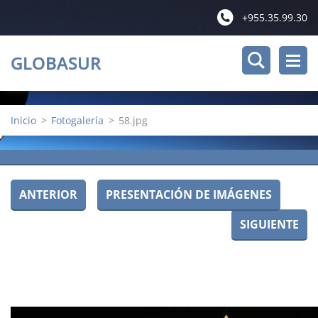
+955.35.99.30
GLOBASUR
Inicio
>
Fotogalería
>
58.jpg
ANTERIOR
PRESENTACIÓN DE IMÁGENES
SIGUIENTE